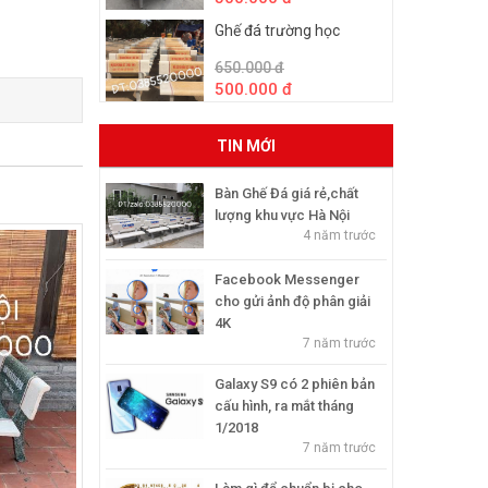
Ghế đá trường học
650.000 đ
500.000 đ
TIN MỚI
Bàn Ghế Đá giá rẻ,chất
lượng khu vực Hà Nội
4 năm trước
Facebook Messenger
cho gửi ảnh độ phân giải
4K
7 năm trước
Galaxy S9 có 2 phiên bản
cấu hình, ra mắt tháng
1/2018
7 năm trước