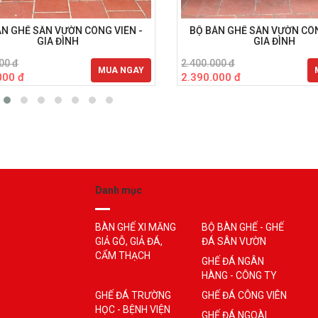
ÀN GHẾ SÂN VƯỜN CÔNG VIÊN -
BỘ BÀN GHẾ SÂN VƯỜN CÔN
GIA ĐÌNH
GIA ĐÌNH
00 đ
2.400.000 đ
MUA NGAY
000 đ
2.390.000 đ
Danh mục
BÀN GHẾ XI MĂNG
BỘ BÀN GHẾ - GHẾ
GIẢ GỖ, GIẢ ĐÁ,
ĐÁ SÂN VƯỜN
CẨM THẠCH
GHẾ ĐÁ NGÂN
HÀNG - CÔNG TY
GHẾ ĐÁ TRƯỜNG
GHẾ ĐÁ CÔNG VIÊN
HỌC - BỆNH VIỆN
GHẾ ĐÁ NGOÀI