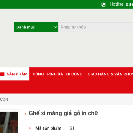
Hotline:
03
SẢN PHẨM
CÔNG TRÌNH ĐÃ THI CÔNG
GIAO HÀNG & VẬN CHU
VƯỜN
Ghế xi măng giả gỗ in chữ
Mã sản phẩm:
G1