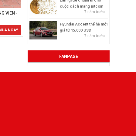
Làm gì để chuẩn bị cho
cuộc cách mạng Bitcoin
7 năm trước
G VIÊN -
BỘ BÀN GHẾ SÂN VƯỜN CÔNG VIÊN -
BỘ
GIA ĐÌNH
Hyundai Accent thế hệ mới
2.400.000 đ
1.65
MUA NGAY
MUA NGAY
giá từ 15.000 USD
7 năm trước
FANPAGE