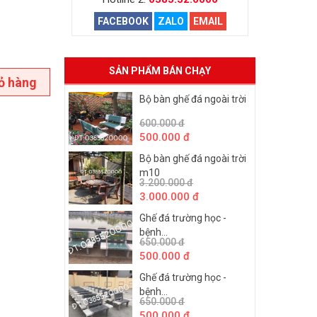
FACEBOOK
ZALO
EMAIL
SẢN PHẨM BÁN CHẠY
ỏ hàng
Bộ bàn ghế đá ngoài trời
600.000 đ
500.000 đ
Bộ bàn ghế đá ngoài trời
m10
3.200.000 đ
3.000.000 đ
Ghế đá trường học -
bệnh...
650.000 đ
500.000 đ
Ghế đá trường học -
bệnh...
650.000 đ
500.000 đ