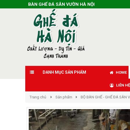
BÀN GHẾ ĐÁ SÂN VƯỜN HÀ NỘI
Ghế đá
Hà Nội
Chất Lượng - Uy Tín - Giá
Cạnh Tranh
DANH MỤC SẢN PHẨM
HOME
LIÊN HỆ
Trang chủ
Sản phẩm
BỘ BÀN GHẾ - GHẾ ĐÁ SÂN 