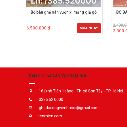
Bộ bàn ghế sân vườn xi măng giả gỗ
BỘ B
2.400.0
6.500.000 đ
MUA NGAY
2.300.
BÀN GHẾ ĐÁ SÂN VƯỜN HÀ NỘI
16 Đinh Tiên Hoàng - Thị xã Sơn Tây - TP Hà Nội
0385.52.0000
ghedacongvienhanoi@gmail.com
tenmien.com