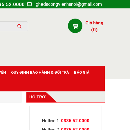
ghedacongvienhanoi@gmail.com
|
85.52.0000
Giỏ hàng
(
0
)
YỂN
QUY ĐỊNH BẢO HÀNH & ĐỔI TRẢ
BÁO GIÁ
HỖ TRỢ
Hotline 1:
0385.52.0000
Hotline 2:
0385.52.0000