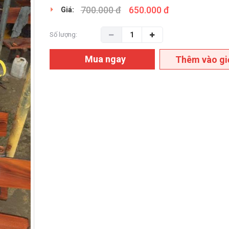
700.000 đ
650.000 đ
Giá:
Số lượng:
Mua ngay
Thêm vào gi