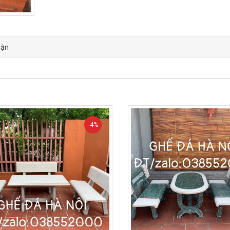
uận
-4%