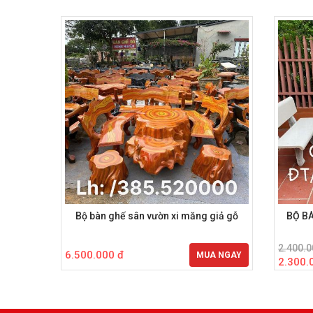
Bộ bàn ghế sân vườn xi măng giả gỗ
BỘ B
2.400.0
6.500.000 đ
MUA NGAY
2.300.