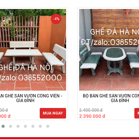
-4%
ÀN GHẾ SÂN VƯỜN CÔNG VIÊN -
BỘ BÀN GHẾ SÂN VƯỜN CÔN
GIA ĐÌNH
GIA ĐÌNH
00 đ
2.400.000 đ
MUA NGAY
000 đ
2.390.000 đ