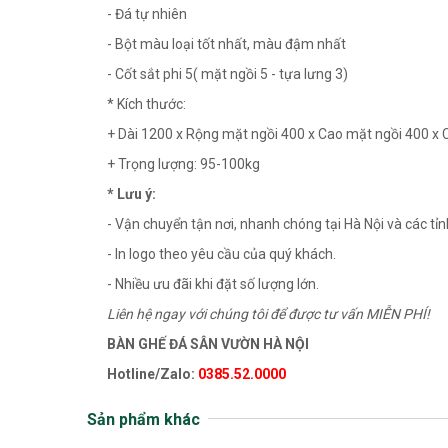
- Đá tự nhiên
- Bột màu loại tốt nhất, màu đậm nhất
- Cốt sắt phi 5( mặt ngồi 5 - tựa lưng 3)
* Kích thước:
+ Dài 1200 x Rộng mặt ngồi 400 x Cao mặt ngồi 400 x
+ Trọng lượng: 95-100kg
* Lưu ý:
- Vận chuyển tận nơi, nhanh chóng tại Hà Nội và các tỉn
- In logo theo yêu cầu của quý khách.
- Nhiều ưu đãi khi đặt số lượng lớn.
Liên hệ ngay với chúng tôi để được tư vấn MIỄN PHÍ!
BÀN GHẾ ĐÁ SÂN VƯỜN HÀ NỘI
Hotline/Zalo:
0385.52.0000
Sản phẩm khác