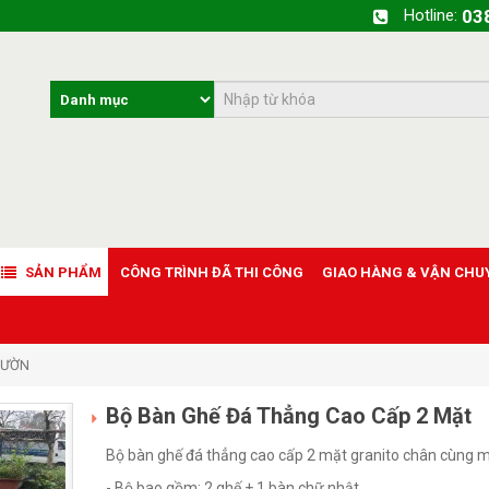
Hotline:
03
SẢN PHẨM
CÔNG TRÌNH ĐÃ THI CÔNG
GIAO HÀNG & VẬN CHU
VƯỜN
Bộ Bàn Ghế Đá Thẳng Cao Cấp 2 Mặt
Bộ bàn ghế đá thẳng cao cấp 2 mặt granito chân cùng 
- Bộ bao gồm: 2 ghế + 1 bàn chữ nhật