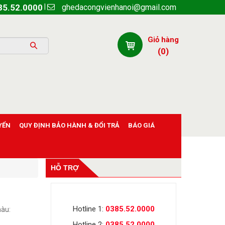
ghedacongvienhanoi@gmail.com
|
85.52.0000
Giỏ hàng
(
0
)
YỂN
QUY ĐỊNH BẢO HÀNH & ĐỔI TRẢ
BÁO GIÁ
HỖ TRỢ
Hotline 1:
0385.52.0000
màu:
Hotline 2:
0385.52.0000