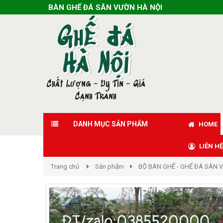
BÀN GHẾ ĐÁ SÂN VƯỜN HÀ NỘI
Ghế đá
Hà Nội
Chất Lượng - Uy Tín - Giá
Cạnh Tranh
DANH MỤC SẢN PHẨM
HOME
LIÊN HỆ
Trang chủ
Sản phẩm
BỘ BÀN GHẾ - GHẾ ĐÁ SÂN 