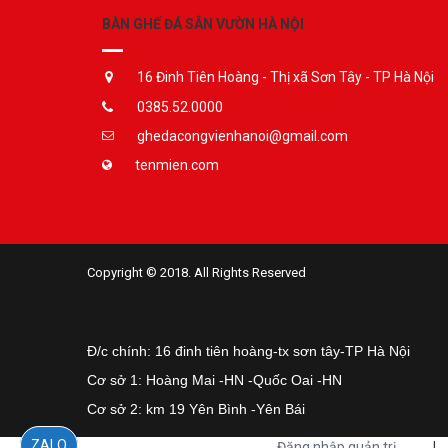
BÀN GHẾ ĐÁ SÂN VƯỜN HÀ NỘI
16 Đinh Tiên Hoàng - Thị xã Sơn Tây - TP Hà Nội
0385.52.0000
ghedacongvienhanoi@gmail.com
tenmien.com
Copyright © 2018. All Rights Reserved
Đ/c chính: 16 đinh tiên hoàng-tx sơn tây-TP Hà Nội
Cơ sở 1: Hoàng Mai -HN -Quốc Oai -HN
Cơ sở 2: km 19 Yên Bình -Yên Bái
ZALO
Đăng nhập quản trị
|