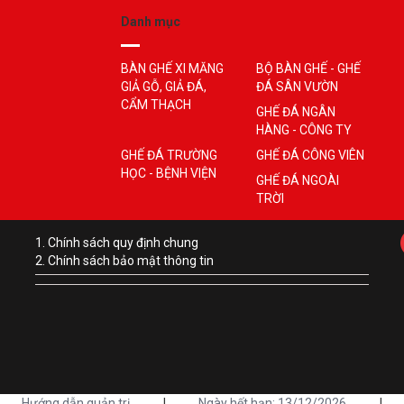
Danh mục
BÀN GHẾ XI MĂNG
BỘ BÀN GHẾ - GHẾ
GIẢ GỖ, GIẢ ĐÁ,
ĐÁ SÂN VƯỜN
CẨM THẠCH
GHẾ ĐÁ NGÂN
HÀNG - CÔNG TY
GHẾ ĐÁ TRƯỜNG
GHẾ ĐÁ CÔNG VIÊN
HỌC - BỆNH VIỆN
GHẾ ĐÁ NGOÀI
TRỜI
1. Chính sách quy định chung
2. Chính sách bảo mật thông tin
Hướng dẫn quản trị
|
Ngày hết hạn: 13/12/2026
|