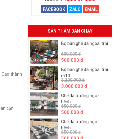
FACEBOOK
ZALO
EMAIL
SẢN PHẨM BÁN CHẠY
Bộ bàn ghế đá ngoài trời
600.000 đ
500.000 đ
Bộ bàn ghế đá ngoài trời
x Cao thành
m10
3.200.000 đ
3.000.000 đ
Ghế đá trường học -
bệnh...
650.000 đ
lân cận.
500.000 đ
Ghế đá trường học -
bệnh...
650.000 đ
500.000 đ