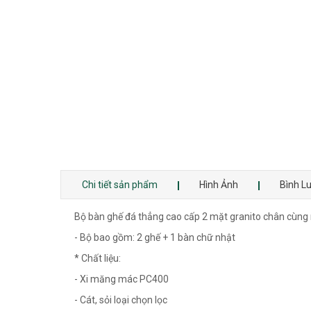
Chi tiết sản phẩm
Hình Ảnh
Bình L
Bộ bàn ghế đá thẳng cao cấp 2 mặt granito chân cùng
- Bộ bao gồm: 2 ghế + 1 bàn chữ nhật
* Chất liệu:
- Xi măng mác PC400
- Cát, sỏi loại chọn lọc