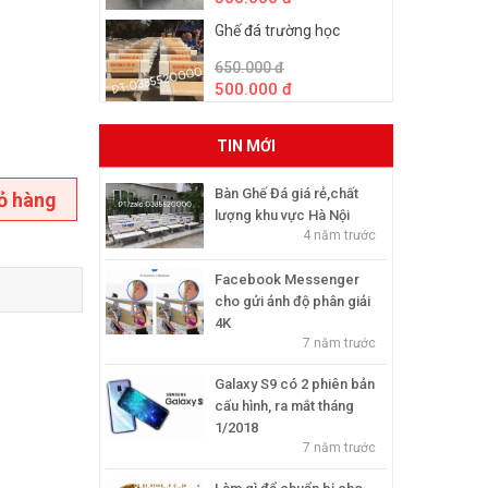
Ghế đá trường học
650.000 đ
500.000 đ
TIN MỚI
Bàn Ghế Đá giá rẻ,chất
ỏ hàng
lượng khu vực Hà Nội
4 năm trước
Facebook Messenger
cho gửi ảnh độ phân giải
4K
7 năm trước
Galaxy S9 có 2 phiên bản
cấu hình, ra mắt tháng
1/2018
7 năm trước