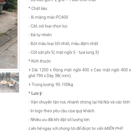
* Chất liệu:
- Xi măng mác PC400
- Cát, sỏi loại chọn lọc
- Đá tự nhiên
- Bột màu loại tốt nhất, màu đậm nhất
- Cốt sắt phi 5( mặt ngồi 5 - tựa lưng 3)
* Kích thước:
+ Dài 1200 x Rộng mặt ngồi 400 x Cao mặt ngồi 400 
ghế 790 x Dày 38( mm).
+ Trọng lượng: 95-100kg
* Lưu ý:
- Vận chuyển tận nơi, nhanh chóng tại Hà Nội và các tỉnh 
- In logo theo yêu cầu của quý khách.
- Nhiều ưu đãi khi đặt số lượng lớn.
Liên hệ ngay với chúng tôi để được tư vấn MIỄN PHÍ!