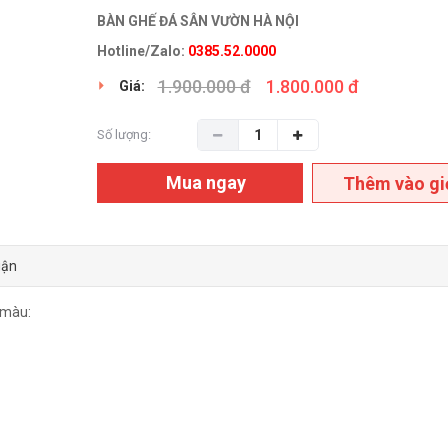
BÀN GHẾ ĐÁ SÂN VƯỜN HÀ NỘI
Hotline/Zalo:
0385.52.0000
1.900.000 đ
1.800.000 đ
Giá:
Số lượng:
Mua ngay
Thêm vào gi
uận
 màu: