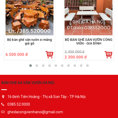
Bộ bàn ghế sân vườn xi măng
BỘ BÀN GHẾ SÂN VƯỜN CÔNG
giả gỗ
VIÊN - GIA ĐÌNH
2.400.000 đ
6.500.000 đ
2.300.000 đ
BÀN GHẾ ĐÁ SÂN VƯỜN HÀ NỘI
16 Đinh Tiên Hoàng - Thị xã Sơn Tây - TP Hà Nội
0385.52.0000
ghedacongvienhanoi@gmail.com