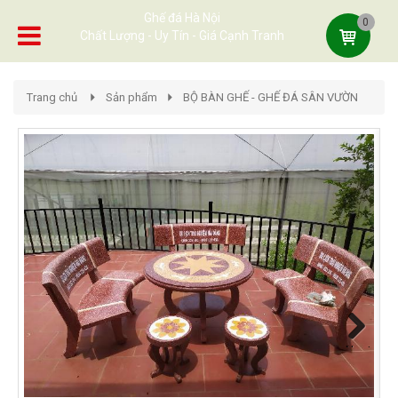
Ghế đá Hà Nội
0
Chất Lượng - Uy Tín - Giá Cạnh Tranh
Trang chủ
Sản phẩm
BỘ BÀN GHẾ - GHẾ ĐÁ SÂN VƯỜN
Next