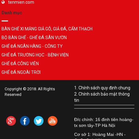
tenmien.com
Danh mục
BÀN GHẾ XI MĂNG GIẢ GỖ, GIẢ ĐÁ, CẨM THẠCH
BỘ BÀN GHẾ - GHẾ ĐÁ SÂN VƯỜN
GHẾ ĐÁ NGÂN HÀNG - CÔNG TY
GHẾ ĐÁ TRƯỜNG HỌC - BỆNH VIỆN
GHẾ ĐÁ CÔNG VIÊN
GHẾ ĐÁ NGOÀI TRỜI
1. Chính sách quy định chung
Copyright © 2018. All Rights
2. Chính sách bảo mật thông
Reserved
tin
Đ/c chính: 16 đinh tiên hoàng-
tx sơn tây-TP Hà Nội
Cơ sở 1: Hoàng Mai -HN -