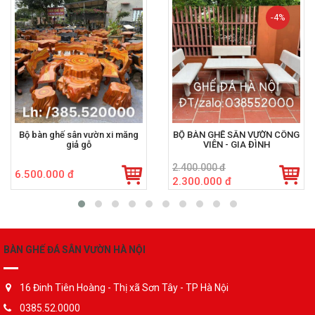
-4%
Bộ bàn ghế sân vườn xi măng
BỘ BÀN GHẾ SÂN VƯỜN CÔNG
giả gỗ
VIÊN - GIA ĐÌNH
2.400.000 đ
6.500.000 đ
2.300.000 đ
BÀN GHẾ ĐÁ SÂN VƯỜN HÀ NỘI
16 Đinh Tiên Hoàng - Thị xã Sơn Tây - TP Hà Nội
0385.52.0000