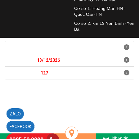
Cơ sở 1: Hoàng Mai -HN -
Quốc Oai -HN
Cơ sở 2: km 19 Yên Bình -Yên
Bái
Hướng dẫn quản trị
Ngày hết hạn:
13/12/2026
Số ngày còn lại:
127
ngày
ZALO
FACEBOOK
Nhắn tin
Hotline