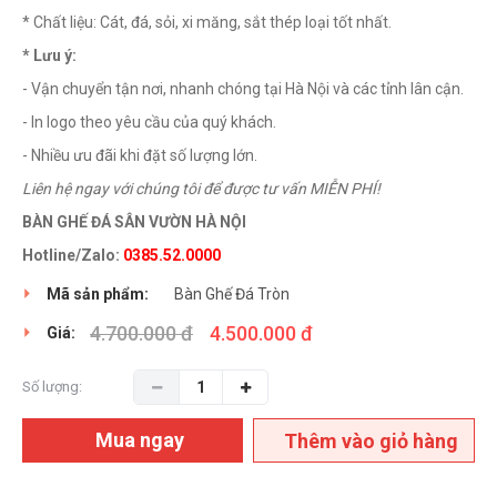
* Chất liệu: Cát, đá, sỏi, xi măng, sắt thép loại tốt nhất.
* Lưu ý:
- Vận chuyển tận nơi, nhanh chóng tại Hà Nội và các tỉnh lân cận.
- In logo theo yêu cầu của quý khách.
- Nhiều ưu đãi khi đặt số lượng lớn.
Liên hệ ngay với chúng tôi để được tư vấn MIỄN PHÍ!
BÀN GHẾ ĐÁ SÂN VƯỜN HÀ NỘI
Hotline/Zalo:
0385.52.0000
Mã sản phẩm:
Bàn Ghế Đá Tròn
4.700.000 đ
4.500.000 đ
Giá:
Số lượng:
Mua ngay
Thêm vào giỏ hàng