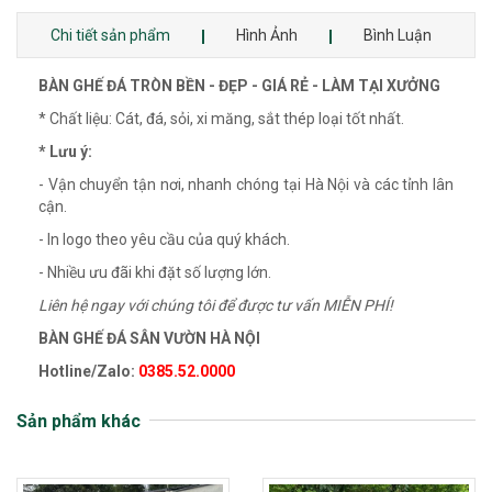
Chi tiết sản phẩm
Hình Ảnh
Bình Luận
BÀN GHẾ ĐÁ TRÒN BỀN - ĐẸP - GIÁ RẺ - LÀM TẠI XƯỞNG
* Chất liệu: Cát, đá, sỏi, xi măng, sắt thép loại tốt nhất.
* Lưu ý:
- Vận chuyển tận nơi, nhanh chóng tại Hà Nội và các tỉnh lân
cận.
- In logo theo yêu cầu của quý khách.
- Nhiều ưu đãi khi đặt số lượng lớn.
Liên hệ ngay với chúng tôi để được tư vấn MIỄN PHÍ!
BÀN GHẾ ĐÁ SÂN VƯỜN HÀ NỘI
Hotline/Zalo:
0385.52.0000
Sản phẩm khác