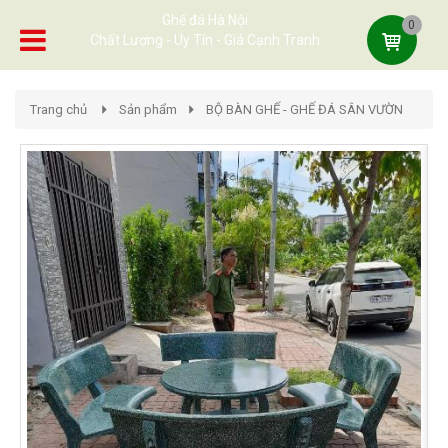
Ghế đá Hà Nội
0
Chất Lượng - Uy Tín - Giá Cạnh Tranh
Trang chủ
Sản phẩm
BỘ BÀN GHẾ - GHẾ ĐÁ SÂN VƯỜN