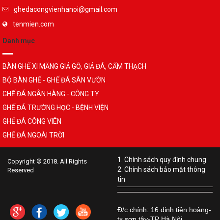
ghedacongvienhanoi@gmail.com
tenmien.com
Danh mục
BÀN GHẾ XI MĂNG GIẢ GỖ, GIẢ ĐÁ, CẨM THẠCH
BỘ BÀN GHẾ - GHẾ ĐÁ SÂN VƯỜN
GHẾ ĐÁ NGÂN HÀNG - CÔNG TY
GHẾ ĐÁ TRƯỜNG HỌC - BỆNH VIỆN
GHẾ ĐÁ CÔNG VIÊN
GHẾ ĐÁ NGOÀI TRỜI
1. Chính sách quy định chung
Copyright © 2018. All Rights
2. Chính sách bảo mật thông
Reserved
tin
Đ/c chính: 16 đinh tiên hoàng-
tx sơn tây-TP Hà Nội