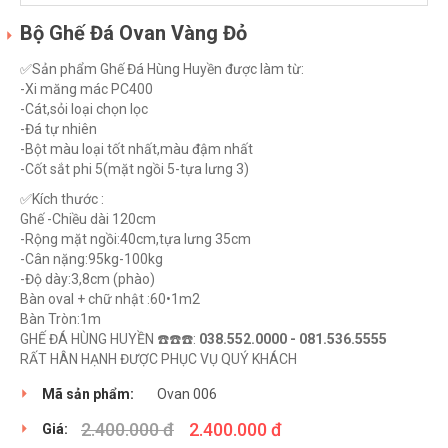
Bộ Ghế Đá Ovan Vàng Đỏ
✅Sản phẩm Ghế Đá Hùng Huyền được làm từ:
-Xi măng mác PC400
-Cát,sỏi loại chọn lọc
-Đá tự nhiên
-Bột màu loại tốt nhất,màu đậm nhất
-Cốt sắt phi 5(mặt ngồi 5-tựa lưng 3)
✅Kích thước :
Ghế -Chiều dài 120cm
-Rộng mặt ngồi:40cm,tựa lưng 35cm
-Cân nặng:95kg-100kg
-Độ dày:3,8cm (phào)
Bàn oval + chữ nhật :60•1m2
Bàn Tròn:1m
GHẾ ĐÁ HÙNG HUYỀN ☎️☎️☎️:
038.552.0000 - 081.536.5555
RẤT HÂN HẠNH ĐƯỢC PHỤC VỤ QUÝ KHÁCH
Mã sản phẩm:
Ovan 006
2.400.000 đ
2.400.000 đ
Giá: