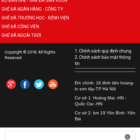
BỘ BÀN GHẾ - GHẾ ĐÁ SÂN VƯỜN
GHẾ ĐÁ NGÂN HÀNG - CÔNG TY
GHẾ ĐÁ TRƯỜNG HỌC - BỆNH VIỆN
GHẾ ĐÁ CÔNG VIÊN
GHẾ ĐÁ NGOÀI TRỜI
1. Chính sách quy định chung
Copyright © 2018. All Rights
2. Chính sách bảo mật thông
Reserved
tin
Đ/c chính: 16 đinh tiên hoàng-
tx sơn tây-TP Hà Nội
Cơ sở 1: Hoàng Mai -HN -
Quốc Oai -HN
Cơ sở 2: km 19 Yên Bình -Yên
Bái
Hướng dẫn quản trị