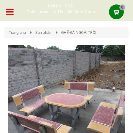
Ghế đá Hà Nội
0
Chất Lượng - Uy Tín - Giá Cạnh Tranh
Trang chủ
Sản phẩm
GHẾ ĐÁ NGOÀI TRỜI