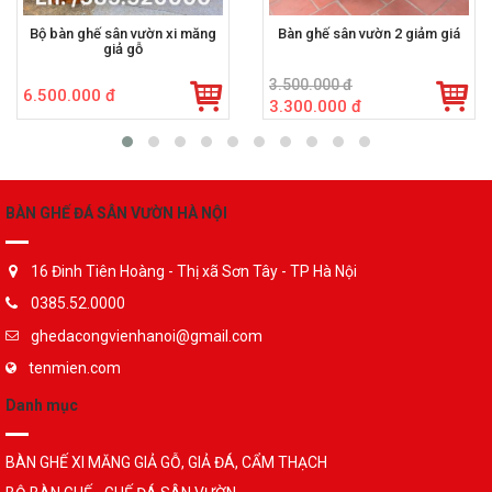
Bộ bàn ghế sân vườn xi măng
Bàn ghế sân vườn 2 giảm giá
giả gỗ
3.500.000 đ
6.500.000 đ
3.300.000 đ
BÀN GHẾ ĐÁ SÂN VƯỜN HÀ NỘI
16 Đinh Tiên Hoàng - Thị xã Sơn Tây - TP Hà Nội
0385.52.0000
ghedacongvienhanoi@gmail.com
tenmien.com
Danh mục
BÀN GHẾ XI MĂNG GIẢ GỖ, GIẢ ĐÁ, CẨM THẠCH