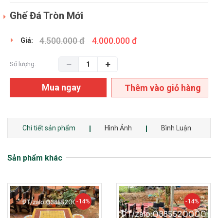
Ghế Đá Tròn Mới
4.500.000 đ
4.000.000 đ
Giá:
Số lượng:
Mua ngay
Thêm vào giỏ hàng
Chi tiết sản phẩm
Hình Ảnh
Bình Luận
Sản phẩm khác
-14%
-14%