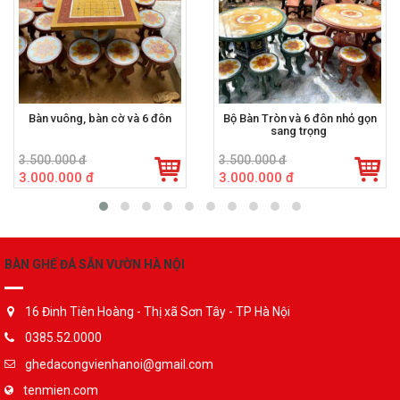
Bàn vuông, bàn cờ và 6 đôn
Bộ Bàn Tròn và 6 đôn nhỏ gọn
sang trọng
3.500.000 đ
3.500.000 đ
3.000.000 đ
3.000.000 đ
BÀN GHẾ ĐÁ SÂN VƯỜN HÀ NỘI
16 Đinh Tiên Hoàng - Thị xã Sơn Tây - TP Hà Nội
0385.52.0000
ghedacongvienhanoi@gmail.com
tenmien.com