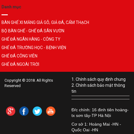
Danh mục
BÀN GHẾ XI MĂNG GIẢ GỖ, GIẢ ĐÁ, CẨM THẠCH
BỘ BÀN GHẾ - GHẾ ĐÁ SÂN VƯỜN
GHẾ ĐÁ NGÂN HÀNG - CÔNG TY
GHẾ ĐÁ TRƯỜNG HỌC - BỆNH VIỆN
GHẾ ĐÁ CÔNG VIÊN
GHẾ ĐÁ NGOÀI TRỜI
1. Chính sách quy định chung
Copyright © 2018. All Rights
2. Chính sách bảo mật thông
Reserved
tin
Đ/c chính: 16 đinh tiên hoàng-
tx sơn tây-TP Hà Nội
Cơ sở 1: Hoàng Mai -HN -
Quốc Oai -HN