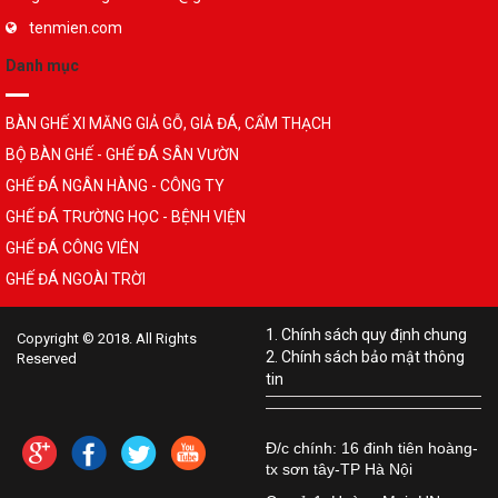
tenmien.com
Danh mục
BÀN GHẾ XI MĂNG GIẢ GỖ, GIẢ ĐÁ, CẨM THẠCH
BỘ BÀN GHẾ - GHẾ ĐÁ SÂN VƯỜN
GHẾ ĐÁ NGÂN HÀNG - CÔNG TY
GHẾ ĐÁ TRƯỜNG HỌC - BỆNH VIỆN
GHẾ ĐÁ CÔNG VIÊN
GHẾ ĐÁ NGOÀI TRỜI
1. Chính sách quy định chung
Copyright © 2018. All Rights
2. Chính sách bảo mật thông
Reserved
tin
Đ/c chính: 16 đinh tiên hoàng-
tx sơn tây-TP Hà Nội