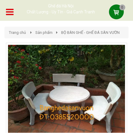
Ghế đá Hà Nội
0
Chất Lượng - Uy Tín - Giá Cạnh Tranh
Trang chủ
Sản phẩm
BỘ BÀN GHẾ - GHẾ ĐÁ SÂN VƯỜN