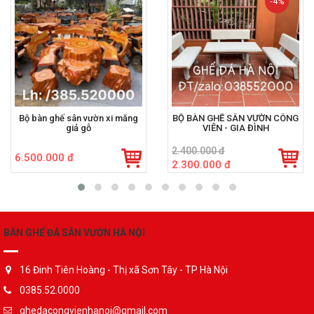
-4%
Bộ bàn ghế sân vườn xi măng
BỘ BÀN GHẾ SÂN VƯỜN CÔNG
giả gỗ
VIÊN - GIA ĐÌNH
2.400.000 đ
6.500.000 đ
2.300.000 đ
BÀN GHẾ ĐÁ SÂN VƯỜN HÀ NỘI
16 Đinh Tiên Hoàng - Thị xã Sơn Tây - TP Hà Nội
0385.52.0000
ghedacongvienhanoi@gmail.com