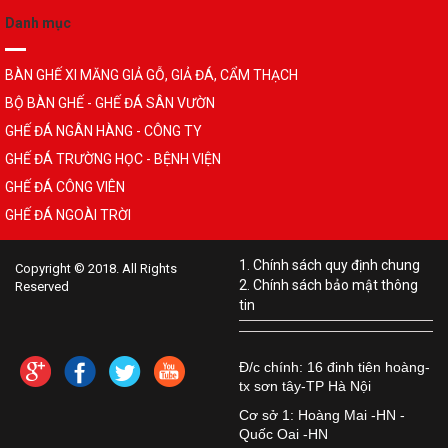
Danh mục
BÀN GHẾ XI MĂNG GIẢ GỖ, GIẢ ĐÁ, CẨM THẠCH
BỘ BÀN GHẾ - GHẾ ĐÁ SÂN VƯỜN
GHẾ ĐÁ NGÂN HÀNG - CÔNG TY
GHẾ ĐÁ TRƯỜNG HỌC - BỆNH VIỆN
GHẾ ĐÁ CÔNG VIÊN
GHẾ ĐÁ NGOÀI TRỜI
1. Chính sách quy định chung
Copyright © 2018. All Rights
2. Chính sách bảo mật thông
Reserved
tin
Đ/c chính: 16 đinh tiên hoàng-
tx sơn tây-TP Hà Nội
Cơ sở 1: Hoàng Mai -HN -
Quốc Oai -HN