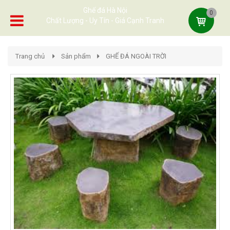
Ghế đá Hà Nội
0
Chất Lượng - Uy Tín - Giá Cạnh Tranh
Trang chủ
Sản phẩm
GHẾ ĐÁ NGOÀI TRỜI