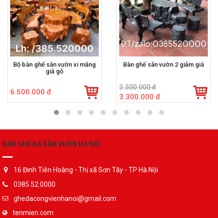
Bộ bàn ghế sân vườn xi măng
Bàn ghế sân vườn 2 giảm giá
giả gỗ
3.500.000 đ
6.500.000 đ
3.300.000 đ
BÀN GHẾ ĐÁ SÂN VƯỜN HÀ NỘI
16 Đinh Tiên Hoàng - Thị xã Sơn Tây - TP Hà Nội
0385.52.0000
ghedacongvienhanoi@gmail.com
tenmien.com