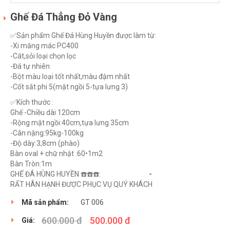
Ghế Đá Thẳng Đỏ Vàng
✅Sản phẩm Ghế Đá Hùng Huyền được làm từ:
-Xi măng mác PC400
-Cát,sỏi loại chọn lọc
-Đá tự nhiên
-Bột màu loại tốt nhất,màu đậm nhất
-Cốt sắt phi 5(mặt ngồi 5-tựa lưng 3)
✅Kích thước :
Ghế -Chiều dài 120cm
-Rộng mặt ngồi:40cm,tựa lưng 35cm
-Cân nặng:95kg-100kg
-Độ dày:3,8cm (phào)
Bàn oval + chữ nhật :60•1m2
Bàn Tròn:1m
GHẾ ĐÁ HÙNG HUYỀN ☎️☎️☎️:
038.552.0000
-
081.536.5555
RẤT HÂN HẠNH ĐƯỢC PHỤC VỤ QUÝ KHÁCH
Mã sản phẩm:
GT 006
600.000 đ
500.000 đ
Giá: