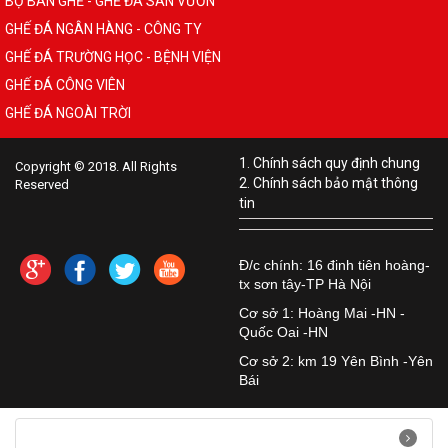
BỘ BÀN GHẾ - GHẾ ĐÁ SÂN VƯỜN
GHẾ ĐÁ NGÂN HÀNG - CÔNG TY
GHẾ ĐÁ TRƯỜNG HỌC - BỆNH VIỆN
GHẾ ĐÁ CÔNG VIÊN
GHẾ ĐÁ NGOÀI TRỜI
1. Chính sách quy định chung
Copyright © 2018. All Rights
2. Chính sách bảo mật thông
Reserved
tin
Đ/c chính: 16 đinh tiên hoàng-
tx sơn tây-TP Hà Nội
Cơ sở 1: Hoàng Mai -HN -
Quốc Oai -HN
Cơ sở 2: km 19 Yên Bình -Yên
Bái
Hướng dẫn quản trị