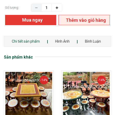
Số lượng:
Mua ngay
Thêm vào giỏ hàng
Chi tiết sản phẩm
Hình Ảnh
Bình Luận
Sản phẩm khác
-14%
-14%