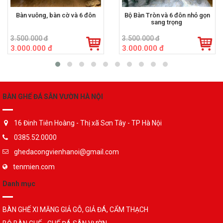
Bàn vuông, bàn cờ và 6 đôn
Bộ Bàn Tròn và 6 đôn nhỏ gọn
sang trọng
3.500.000 đ
3.500.000 đ
3.000.000 đ
3.000.000 đ
BÀN GHẾ ĐÁ SÂN VƯỜN HÀ NỘI
16 Đinh Tiên Hoàng - Thị xã Sơn Tây - TP Hà Nội
0385.52.0000
ghedacongvienhanoi@gmail.com
tenmien.com
Danh mục
BÀN GHẾ XI MĂNG GIẢ GỖ, GIẢ ĐÁ, CẨM THẠCH