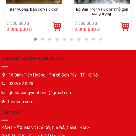
Bàn vuông, bàn cờ và 6 đôn
Bộ Bàn Tròn và 6 đôn nhỏ gọn
sang trọng
3.500.000 đ
3.500.000 đ
3.000.000 đ
3.000.000 đ
BÀN GHẾ ĐÁ SÂN VƯỜN HÀ NỘI
16 Đinh Tiên Hoàng - Thị xã Sơn Tây - TP Hà Nội
0385.52.0000
ghedacongvienhanoi@gmail.com
tenmien.com
Danh mục
BÀN GHẾ XI MĂNG GIẢ GỖ, GIẢ ĐÁ, CẨM THẠCH