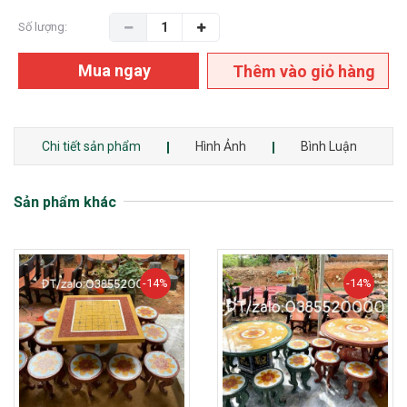
Số lượng:
Mua ngay
Thêm vào giỏ hàng
Chi tiết sản phẩm
Hình Ảnh
Bình Luận
Sản phẩm khác
-14%
-14%