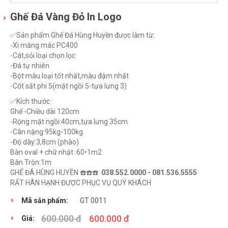
Ghế Đá Vàng Đỏ In Logo
✅Sản phẩm Ghế Đá Hùng Huyền được làm từ:
-Xi măng mác PC400
-Cát,sỏi loại chọn lọc
-Đá tự nhiên
-Bột màu loại tốt nhất,màu đậm nhất
-Cốt sắt phi 5(mặt ngồi 5-tựa lưng 3)
✅Kích thước :
Ghế -Chiều dài 120cm
-Rộng mặt ngồi:40cm,tựa lưng 35cm
-Cân nặng:95kg-100kg
-Độ dày:3,8cm (phào)
Bàn oval + chữ nhật :60•1m2
Bàn Tròn:1m
GHẾ ĐÁ HÙNG HUYỀN ☎️☎️☎️:
038.552.0000 - 081.536.5555
RẤT HÂN HẠNH ĐƯỢC PHỤC VỤ QUÝ KHÁCH
Mã sản phẩm:
GT 0011
600.000 đ
600.000 đ
Giá: