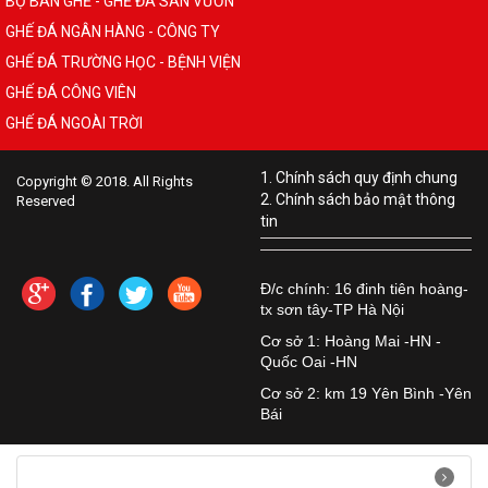
BỘ BÀN GHẾ - GHẾ ĐÁ SÂN VƯỜN
GHẾ ĐÁ NGÂN HÀNG - CÔNG TY
GHẾ ĐÁ TRƯỜNG HỌC - BỆNH VIỆN
GHẾ ĐÁ CÔNG VIÊN
GHẾ ĐÁ NGOÀI TRỜI
1. Chính sách quy định chung
Copyright © 2018. All Rights
2. Chính sách bảo mật thông
Reserved
tin
Đ/c chính: 16 đinh tiên hoàng-
tx sơn tây-TP Hà Nội
Cơ sở 1: Hoàng Mai -HN -
Quốc Oai -HN
Cơ sở 2: km 19 Yên Bình -Yên
Bái
Hướng dẫn quản trị