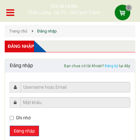
Ghế đá Hà Nội
0
Chất Lượng - Uy Tín - Giá Cạnh Tranh
Trang chủ
Đăng nhập
ĐĂNG NHẬP
Đăng nhập
Bạn chưa có tài khoản?
Đăng ký
tại đây
Ghi nhớ
Đăng nhập