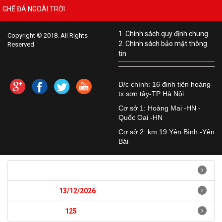
GHẾ ĐÁ NGOÀI TRỜI
1. Chính sách quy định chung
Copyright © 2018. All Rights
2. Chính sách bảo mật thông
Reserved
tin
Đ/c chính: 16 đinh tiên hoàng-
tx sơn tây-TP Hà Nội
Cơ sở 1: Hoàng Mai -HN -
Quốc Oai -HN
Cơ sở 2: km 19 Yên Bình -Yên
Bái
Hướng dẫn quản trị
Ngày hết hạn:
13/12/2026
Số ngày còn lại:
125
ngày