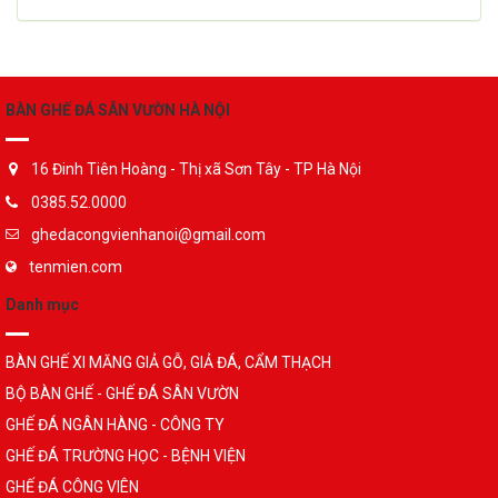
BÀN GHẾ ĐÁ SÂN VƯỜN HÀ NỘI
16 Đinh Tiên Hoàng - Thị xã Sơn Tây - TP Hà Nội
0385.52.0000
ghedacongvienhanoi@gmail.com
tenmien.com
Danh mục
BÀN GHẾ XI MĂNG GIẢ GỖ, GIẢ ĐÁ, CẨM THẠCH
BỘ BÀN GHẾ - GHẾ ĐÁ SÂN VƯỜN
GHẾ ĐÁ NGÂN HÀNG - CÔNG TY
GHẾ ĐÁ TRƯỜNG HỌC - BỆNH VIỆN
GHẾ ĐÁ CÔNG VIÊN