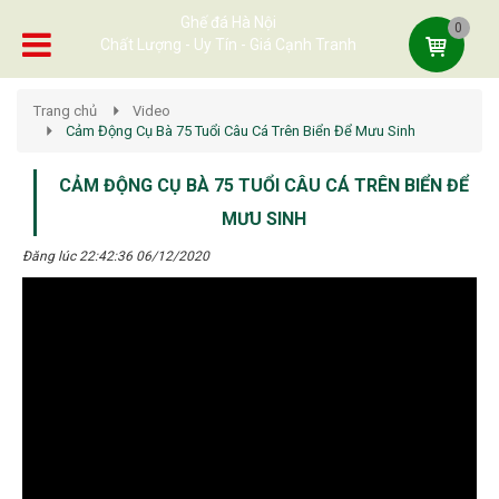
Ghế đá Hà Nội
0
Chất Lượng - Uy Tín - Giá Cạnh Tranh
Trang chủ
Video
Cảm Động Cụ Bà 75 Tuổi Câu Cá Trên Biển Để Mưu Sinh
CẢM ĐỘNG CỤ BÀ 75 TUỔI CÂU CÁ TRÊN BIỂN ĐỂ
MƯU SINH
Đăng lúc 22:42:36 06/12/2020