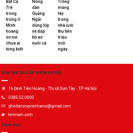
Bắt Cá
Nông
Trồng
Trê
dân
măng
trong
Quảng
tây
trừng U
Ngãi
trong
Minh
dùng lốp
nhà lưới
hoang
xe đắp
thu tiền
sơ nơi
bờ ao
triệu
chưa ai
nuôi cá
mỗi
từng biết
ngày
BÀN GHẾ ĐÁ SÂN VƯỜN HÀ NỘI
16 Đinh Tiên Hoàng - Thị xã Sơn Tây - TP Hà Nội
0385.52.0000
ghedacongvienhanoi@gmail.com
tenmien.com
Danh mục