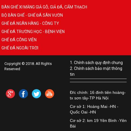
BÀN GHẾ XI MĂNG GIẢ GỖ, GIẢ ĐÁ, CẨM THẠCH
BỘ BÀN GHẾ - GHẾ ĐÁ SÂN VƯỜN
GHẾ ĐÁ NGÂN HÀNG - CÔNG TY
GHẾ ĐÁ TRƯỜNG HỌC - BỆNH VIỆN
GHẾ ĐÁ CÔNG VIÊN
GHẾ ĐÁ NGOÀI TRỜI
1. Chính sách quy định chung
Copyright © 2018. All Rights
2. Chính sách bảo mật thông
Reserved
tin
Đ/c chính: 16 đinh tiên hoàng-
tx sơn tây-TP Hà Nội
Cơ sở 1: Hoàng Mai -HN -
Quốc Oai -HN
Cơ sở 2: km 19 Yên Bình -Yên
Bái