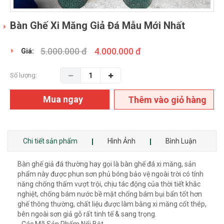
Bàn Ghế Xi Măng Giả Đá Mẫu Mới Nhất
5.000.000 đ
4.000.000 đ
Giá:
Số lượng:
Mua ngay
Thêm vào giỏ hàng
Chi tiết sản phẩm
Hình Ảnh
Bình Luận
Bàn ghế giả đá thường hay gọi là bàn ghế đá xi măng, sản
phẩm này được phun sơn phủ bóng bảo vệ ngoài trời có tính
năng chống thấm vượt trội, chịu tác động của thời tiết khắc
nghiệt, chống bám nước bề mặt chống bám bụi bẩn tốt hơn
ghế thông thường, chất liệu được làm bằng xi măng cốt thép,
bên ngoài sơn giả gỗ rất tinh tế & sang trọng.
- Các Mã Sản Phẩm Nổi Bật