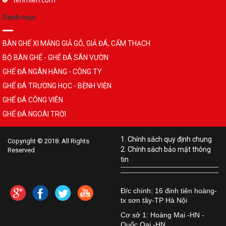
Danh mục
BÀN GHẾ XI MĂNG GIẢ GỖ, GIẢ ĐÁ, CẨM THẠCH
BỘ BÀN GHẾ - GHẾ ĐÁ SÂN VƯỜN
GHẾ ĐÁ NGÂN HÀNG - CÔNG TY
GHẾ ĐÁ TRƯỜNG HỌC - BỆNH VIỆN
GHẾ ĐÁ CÔNG VIÊN
GHẾ ĐÁ NGOÀI TRỜI
1. Chính sách quy định chung
Copyright © 2018. All Rights
2. Chính sách bảo mật thông
Reserved
tin
Đ/c chính: 16 đinh tiên hoàng-
tx sơn tây-TP Hà Nội
Cơ sở 1: Hoàng Mai -HN -
Quốc Oai -HN