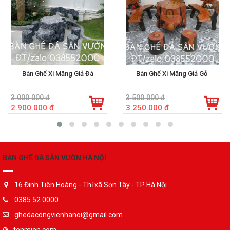
Bàn Ghế Xi Măng Giả Đá
Bàn Ghế Xi Măng Giả Gỗ
3.000.000 đ
3.500.000 đ
2.900.000 đ
3.250.000 đ
BÀN GHẾ ĐÁ SÂN VƯỜN HÀ NỘI
16 Đinh Tiên Hoàng - Thị xã Sơn Tây - TP Hà Nội
0385.52.0000
ghedacongvienhanoi@gmail.com
tenmien.com