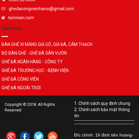
ghedacongvienhanoi@gmail.com
tenmien.com
Danh mục
BÀN GHẾ XI MĂNG GIẢ GỖ, GIẢ ĐÁ, CẨM THẠCH
BỘ BÀN GHẾ - GHẾ ĐÁ SÂN VƯỜN
GHẾ ĐÁ NGÂN HÀNG - CÔNG TY
GHẾ ĐÁ TRƯỜNG HỌC - BỆNH VIỆN
GHẾ ĐÁ CÔNG VIÊN
GHẾ ĐÁ NGOÀI TRỜI
1. Chính sách quy định chung
Copyright © 2018. All Rights
2. Chính sách bảo mật thông
Reserved
tin
Đ/c chính: 16 đinh tiên hoàng-