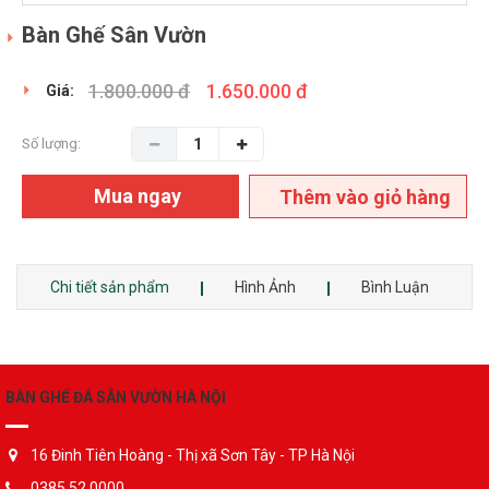
Bàn Ghế Sân Vườn
1.800.000 đ
1.650.000 đ
Giá:
Số lượng:
Mua ngay
Thêm vào giỏ hàng
Chi tiết sản phẩm
Hình Ảnh
Bình Luận
BÀN GHẾ ĐÁ SÂN VƯỜN HÀ NỘI
16 Đinh Tiên Hoàng - Thị xã Sơn Tây - TP Hà Nội
0385.52.0000